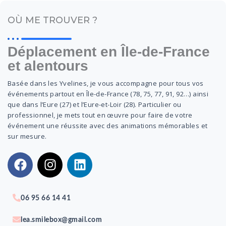
OÙ ME TROUVER ?
Déplacement en Île-de-France
et alentours
Basée dans les Yvelines, je vous accompagne pour tous vos
événements partout en Île-de-France (78, 75, 77, 91, 92…) ainsi
que dans l’Eure (27) et l’Eure-et-Loir (28). Particulier ou
professionnel, je mets tout en œuvre pour faire de votre
événement une réussite avec des animations mémorables et
sur mesure.
F
I
L
a
n
i
c
s
n
e
t
k
06 95 66 14 41
b
a
e
o
g
d
lea.smilebox@gmail.com